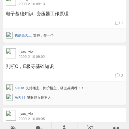
2009-2-10 09:13
电子基础知识--变压器工作原理
1
v
我是高大上
支持，赞一个
liyao_vip
2009-2-10 09:02
判断C，E极等基础知识
2
v
AURA
支持楼主，拥护楼主，楼主英明呀！！！
乐天11
佩服但兴趣不大
liyao_vip
2009-2-10 09:05
万用表使用--检测整流桥



l
