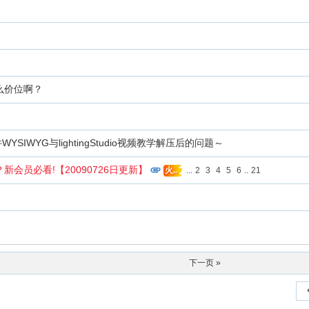
么价位啊？
YSIWYG与lightingStudio视频教学解压后的问题～
会员必看!【20090726日更新】
...
2
3
4
5
6
..
21
火..
下一页 »