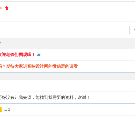
索
10
欢迎老铁们围观哦！
吗？期待大家进音响设计网的微信群的请看
还好没有让我失望，能找到我需要的资料，谢谢！
...
2
火