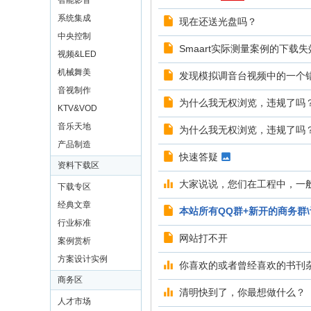
智能影音
系统集成
现在还送光盘吗？
中央控制
Smaart实际测量案例的下载失
视频&LED
机械舞美
发现模拟调音台视频中的一个
音视制作
为什么我无权浏览，违规了吗
KTV&VOD
音乐天地
为什么我无权浏览，违规了吗
产品制造
快速答疑
资料下载区
大家说说，您们在工程中，一
下载专区
经典文章
本站所有QQ群+新开的商务群\
行业标准
网站打不开
案例赏析
方案设计实例
你喜欢的或者曾经喜欢的书刊
商务区
清明快到了，你最想做什么？
人才市场