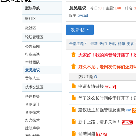
X
意见建议
版块导航
今日:
0
|
主题:
140
|
排名:
Y
版主:
xycad
微社区
C
微社区
发新帖
A
论坛管理区
D
全部主题
最新
热门
热帖
精华
更多
公告新闻
中
行业杂谈
大家好！我的抖音号开播了！
国
本站团队
音
好久不见，老网友们你们还好
意见建议
响
版块主题
音响人生
设
申请友情链接
技术交流区
计
快速答疑
等了这么长时间终于打开了！
网
音响设计
建议版主加强管理及更新
音响技术
灯光技术
新手上路，请多关照！
建筑声学
登陆问题