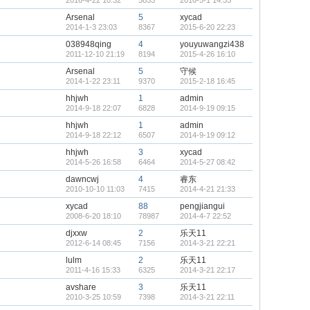
2016-4-22 10:32
5853
2016-5-1 14:55
Arsenal
5
xycad
2014-1-3 23:03
8367
2015-6-20 22:23
038948qing
4
youyuwangzi438
2011-12-10 21:19
8194
2015-4-26 16:10
Arsenal
5
守候
2014-1-22 23:11
9370
2015-2-18 16:45
hhjwh
1
admin
2014-9-18 22:07
6828
2014-9-19 09:15
hhjwh
1
admin
2014-9-18 22:12
6507
2014-9-19 09:12
hhjwh
3
xycad
2014-5-26 16:58
6464
2014-5-27 08:42
dawncwj
4
睿东
2010-10-10 11:03
7415
2014-4-21 21:33
xycad
88
pengjiangui
2008-6-20 18:10
78987
2014-4-7 22:52
djxxw
2
乐天11
2012-6-14 08:45
7156
2014-3-21 22:21
lulm
2
乐天11
2011-4-16 15:33
6325
2014-3-21 22:17
avshare
3
乐天11
2010-3-25 10:59
7398
2014-3-21 22:11