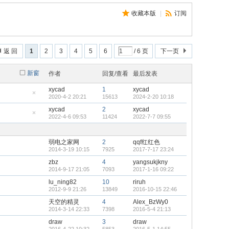
收藏本版
|
订阅
返 回
1
2
3
4
5
6
/ 6 页
下一页
新窗
作者
回复/查看
最后发表
xycad
1
xycad
2020-4-2 20:21
15613
2024-2-20 10:18
隐
藏
xycad
2
xycad
置
2022-4-6 09:53
11424
2022-7-7 09:55
顶
隐
帖
藏
置
顶
弱电之家网
2
qqf红红色
帖
2014-3-19 10:15
7925
2017-7-17 23:24
zbz
4
yangsukjkny
2014-9-17 21:05
7093
2017-1-16 09:22
lu_ning82
10
riruh
2012-9-9 21:26
13849
2016-10-15 22:46
天空的精灵
4
Alex_BzWy0
2014-3-14 22:33
7398
2016-5-4 21:13
draw
3
draw