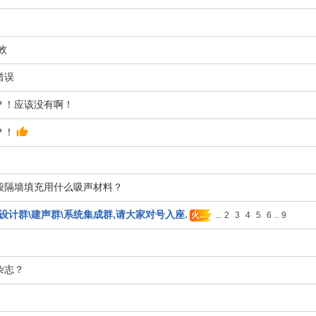
效
错误
？！应该没有啊！
？！
般隔墙填充用什么吸声材料？
设计群\建声群\系统集成群,请大家对号入座.
...
2
3
4
5
6
..
9
火...
杂志？