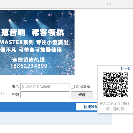
切
换
到
宽
版
账号
自动登录
找回密码
社区
密码
注册
登录
进入音响设计网微社
快捷导航
区，随时聊