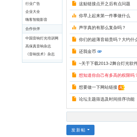
这贴链接点开之后有点问题
行业广告
企业大全
你早上起来第一件事做什么
嗨客智能影音
声学真的有那么复杂吗？
合作伙伴
中国音响灯光培训网
你们的超薄音箱贵吗？大约什
高保真音响杂志
还我金币
《音响技术》杂志
~关于下载2013-2舞台灯光软件W
想知道你自己有多高的权限吗？新
想要做一下网站链接
火
论坛主题筛选及时间排序功能
发新帖