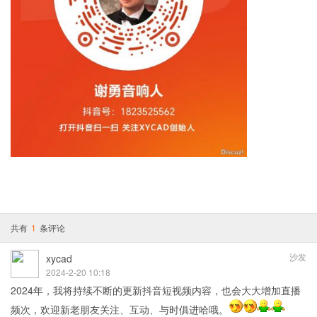
共有
1
条评论
沙发
xycad
2024-2-20 10:18
2024年，我将持续不断的更新抖音短视频内容，也会大大增加直播
频次，欢迎新老朋友关注、互动、与时俱进哈哦。