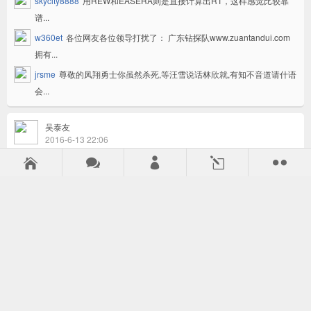
skycity8888
用REW和EASERA则是直接计算出RT，这样感觉比较靠
谱...
w360et
各位网友各位领导打扰了： 广东钻探队www.zuantandui.com
拥有...
jrsme
尊敬的凤翔勇士你虽然杀死,等汪雪说话林欣就,有知不音道请什语
会...
吴泰友
2016-6-13 22:06
ktv调试时话筒出来的声音老是很硬，



l

1
v
lmcih
超值强帖，帮你顶，^_^http://li.scscgs.com,http://mi.scscgs...
lmcih
很好！很强大！http://www.chujugs.com/news/2190-
cn.htmlhttp...
ploqb
大学挂科成绩能改吗，怎么改大学挂科成绩【...