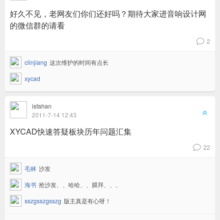
好久不见，老网友们你们还好吗？期待大家进音响设计网
的微信群的请看
2
v
clinjiang
这次维护的时间有点长
xycad
isfahan
6
2011-7-14 12:43
XYCAD快速答疑板块历年问题汇集
22
v
毛林
沙发
海书
抢沙发、、哈哈、、膜拜、、、
sszgsszgsszg
版主真是有心呀！