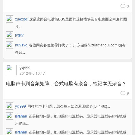
3
v
xuexibc
这是这路台电话筒BSS里面的连接模块及台电桌面全向麦的图
片...
jygxv
n091vo
各位网友各位领导打扰了： 广东钻探队zuantandui.com 拥有
多台...
yxj999
2012-9-5 10:47
电脑声卡到音频矩阵，台式电脑有杂音，笔记本无杂音？
9
v
yxj999
同样的声卡问题，怎么每人知道原因呢？{:6_146:}...
isfahan
还是接地问题。把电脑的电源插头、显示器电源插头的接地腿
用绝缘...
isfahan
还是接地问题。把电脑的电源插头、显示器电源插头的接地腿