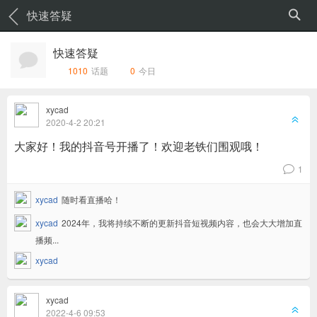
快速答疑
快速答疑
1010
话题
0
今日
xycad
6
2020-4-2 20:21
大家好！我的抖音号开播了！欢迎老铁们围观哦！
1
v
xycad
随时看直播哈！
xycad
2024年，我将持续不断的更新抖音短视频内容，也会大大增加直
播频...
xycad
xycad
6
2022-4-6 09:53