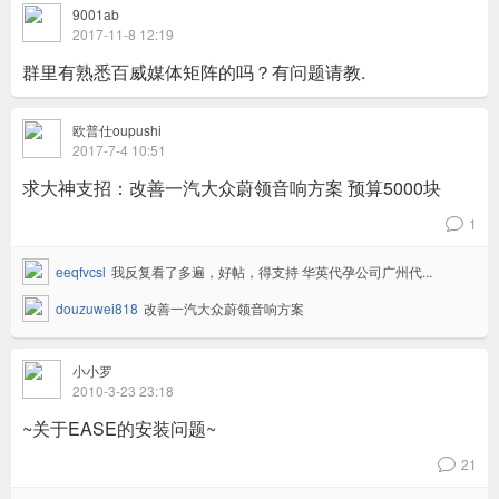
9001ab
2017-11-8 12:19
群里有熟悉百威媒体矩阵的吗？有问题请教.
欧普仕oupushi
2017-7-4 10:51
求大神支招：改善一汽大众蔚领音响方案 预算5000块
1
v
eeqfvcsl
我反复看了多遍，好帖，得支持 华英代孕公司广州代...
douzuwei818
改善一汽大众蔚领音响方案
小小罗
2010-3-23 23:18
~关于EASE的安装问题~
21
v