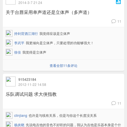

2014-3-7 21:24
关于台唇采用单声道还是立体声（多声道）
11
v
持剑背酒江湖行
我觉得应该是立体声
李武平
我更倾向是立体声，只要处理的功能够强大！
徐佳
我觉得是立体声
查看全部11条评论
915423184
2012-11-22 14:58
乐队调试问题 求大侠指教
11
v
clinjiang
也许是与线有关系，但是与你这个长度没关系
杨炎晓
先说电吉他的音色不好听的问题，我认为吉他是乐器本身是个什