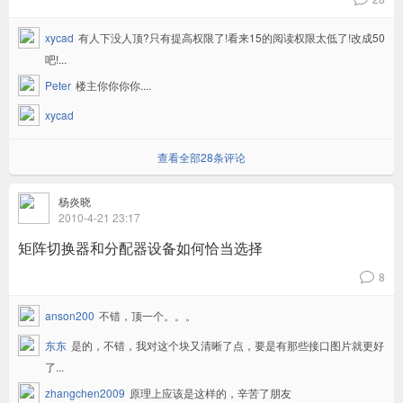
xycad
有人下没人顶?只有提高权限了!看来15的阅读权限太低了!改成50
吧!...
Peter
楼主你你你你....
xycad
查看全部28条评论
杨炎晓
2010-4-21 23:17
矩阵切换器和分配器设备如何恰当选择
8
v
anson200
不错，顶一个。。。
东东
是的，不错，我对这个块又清晰了点，要是有那些接口图片就更好
了...
zhangchen2009
原理上应该是这样的，辛苦了朋友