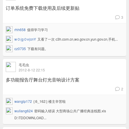
订单系统免费下载使用及后续更新贴
3
v
rhh658
值得学习学习
wＯ(gＯv(cnY
又看了一次 c3h.com.cn,wo.gov.cn,yun.gov.cn,手机...
cz0735
下载有问题。
毛毛虫
2012-8-12 22:15
多功能报告厅舞台灯光音响设计方案
2
v
wanglp172
{:6_162:} 楼主辛苦啦
wuliang624
密码输入错误 大型商场公共广播经典连线图.xls
D:\TDDOWNLOAD...