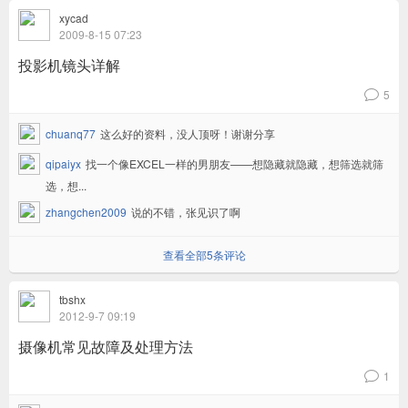
xycad
2009-8-15 07:23
投影机镜头详解
5
v
chuanq77
这么好的资料，没人顶呀！谢谢分享
qipaiyx
找一个像EXCEL一样的男朋友——想隐藏就隐藏，想筛选就筛
选，想...
zhangchen2009
说的不错，张见识了啊
查看全部5条评论
tbshx
2012-9-7 09:19
摄像机常见故障及处理方法
1
v