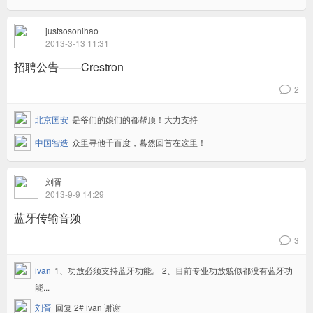
justsosonihao
2013-3-13 11:31
招聘公告——Crestron
2
v
北京国安
是爷们的娘们的都帮顶！大力支持
中国智造
众里寻他千百度，蓦然回首在这里！
刘胥
2013-9-9 14:29
蓝牙传输音频
3
v
ivan
1、功放必须支持蓝牙功能。 2、目前专业功放貌似都没有蓝牙功
能...
刘胥
回复 2# ivan 谢谢