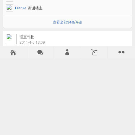
Franke
谢谢楼主
查看全部34条评论
理直气壮
2011-4-5 13:09
CAD模拟一次背投光路图



l

5
v
ironliu2002
楼主辛苦了，在此顶一下楼主的辛苦，也支持下楼主...
ahwa
楼主辛苦了，在此顶一下楼主的辛苦，也支持下楼主...
chuanq77
谢谢！
查看全部5条评论
flover
2009-3-24 23:56