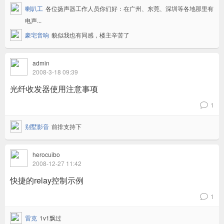
喇叭工
各位扬声器工作人员你们好：在广州、东莞、深圳等各地那里有
电声...
豪宅音响
貌似我也有同感，楼主辛苦了
admin
2008-3-18 09:39
光纤收发器使用注意事项
1
v
别墅影音
前排支持下
herocuibo
2008-12-27 11:42
快捷的relay控制示例
1
v
雷克
1v1飘过