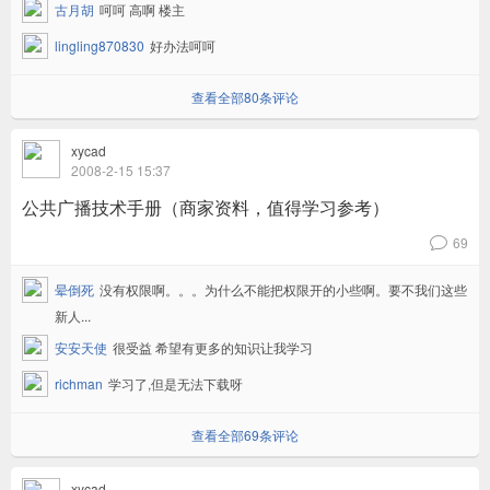
古月胡
呵呵 高啊 楼主
lingling870830
好办法呵呵
查看全部80条评论
xycad
2008-2-15 15:37
公共广播技术手册（商家资料，值得学习参考）
69
v
晕倒死
没有权限啊。。。为什么不能把权限开的小些啊。要不我们这些
新人...
安安天使
很受益 希望有更多的知识让我学习
richman
学习了,但是无法下载呀
查看全部69条评论
xycad