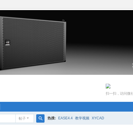
扫一扫，访问微
热搜:
EASE4.4
教学视频
XYCAD
帖子
搜