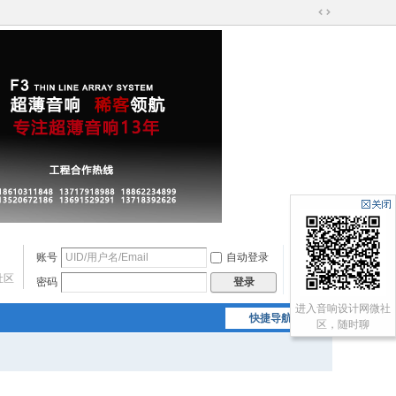
切
换
到
宽
版
账号
自动登录
找回密码
社区
密码
注册
登录
进入音响设计网微社
快捷导航
区，随时聊