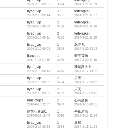
liyao_vip
2
feitengkeji
2009-2-10 09:01
3374
2014-3-21 11:29
liyao_vip
3
feitengkeji
2009-2-10 09:14
3581
2014-3-21 11:27
liyao_vip
2
feitengkeji
2009-2-10 09:09
3458
2014-3-21 11:26
liyao_vip
2
feitengkeji
2009-2-10 09:11
4282
2014-3-21 11:25
liyao_vip
1
飘灵儿
2009-2-10 09:03
3824
2014-3-20 23:28
jianyopu
1
豪宅音响
2011-1-25 20:45
3259
2014-3-20 11:10
liyao_vip
1
我是高大上
2009-2-10 09:13
3346
2014-3-17 14:26
liyao_vip
2
乐天11
2009-2-10 09:02
3774
2014-3-17 03:13
liyao_vip
2
乐天11
2009-2-10 09:05
3722
2014-3-17 03:10
musictop3
2
心有翅膀
2010-6-10 22:37
3900
2014-3-16 20:35
蜡笔小新q81
1
午夜游魂
2010-5-21 15:45
3016
2014-3-16 11:14
liyao_vip
1
真猪
2009-2-10 08:58
3534
2014-3-15 21:38