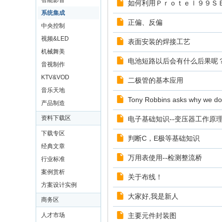
智能影音
如何利用Ｐｒｏｔｅｌ９９Ｓ
系统集成
正偏、反偏
中央控制
视频&LED
表面安装的焊接工艺
机械舞美
电池短路以后会有什么后果呢
音视制作
KTV&VOD
二极管的基本应用
音乐天地
Tony Robbins asks why we d
产品制造
资料下载区
电子基础知识--变压器工作原
下载专区
判断C，E极等基础知识
经典文章
万用表使用--检测整流桥
行业标准
案例赏析
关于布线！
方案设计实例
大家好,我是新人
商务区
人才市场
主要元件封装图