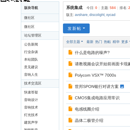
X
系统集成
版块导航
今日:
0
|
主题:
584
|
排名:
Y
版主:
avshare
,
discolight
,
xycad
微社区
C
微社区
发新帖
A
论坛管理区
D
全部主题
最新
热门
热帖
精华
更多
公告新闻
中
行业杂谈
什么是电路的噪声?
国
本站团队
音
请教视频会议开始前画面卡现
意见建议
响
音响人生
Polycom VSX™ 7000s
设
技术交流区
世邦SPON银行对讲方案
计
快速答疑
网
CMOS集成电路应用常识
音响设计
音响技术
电感线圈介绍
灯光技术
晶体二极管介绍
建筑声学