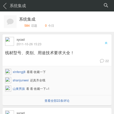
系统集成
系统集成
584
话题
0
今日
xycad
6
2011-10-26 15:23
线材型号、类别、用途技术要求大全！
22
v
xinfengj8
看看 收藏一下
shanjunwei
还真齐全哦
山東男孩
看 看 收藏一下+1
查看全部22条评论
xycad