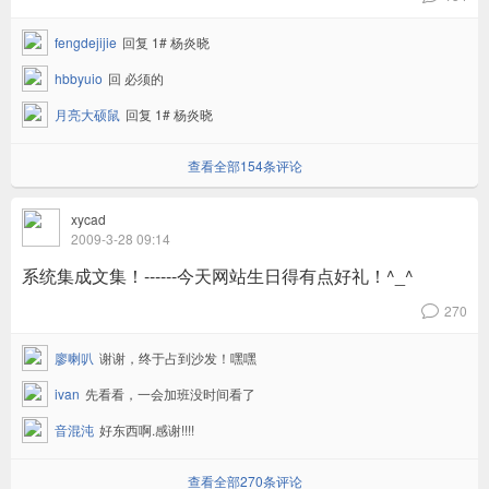
fengdejijie
回复 1# 杨炎晓
hbbyuio
回 必须的
月亮大硕鼠
回复 1# 杨炎晓
查看全部154条评论
xycad
2009-3-28 09:14
系统集成文集！------今天网站生日得有点好礼！^_^
270
v
廖喇叭
谢谢，终于占到沙发！嘿嘿
ivan
先看看，一会加班没时间看了
音混沌
好东西啊.感谢!!!!
查看全部270条评论