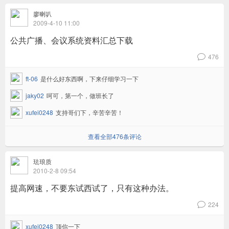
廖喇叭
2009-4-10 11:00
公共广播、会议系统资料汇总下载
476
v
ft-06
是什么好东西啊，下来仔细学习一下
jaky02
呵可，第一个，做班长了
xufei0248
支持哥们下，辛苦辛苦！
查看全部476条评论
珐琅质
2010-2-8 09:54
提高网速，不要东试西试了，只有这种办法。
224
v
xufei0248
顶你一下