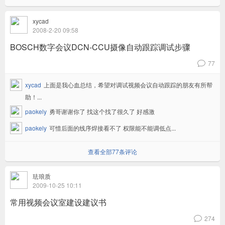
xycad
2008-2-20 09:58
BOSCH数字会议DCN-CCU摄像自动跟踪调试步骤
77
v
xycad
上面是我心血总结，希望对调试视频会议自动跟踪的朋友有所帮
助！...
paokely
勇哥谢谢你了 找这个找了很久了 好感激
paokely
可惜后面的线序焊接看不了 权限能不能调低点...
查看全部77条评论
珐琅质
2009-10-25 10:11
常用视频会议室建设建议书
274
v