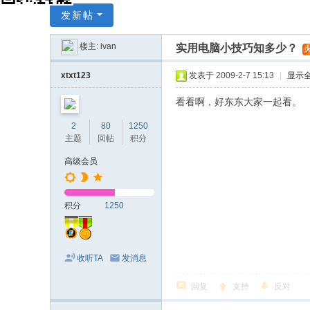
X
发新帖
Y
楼主:
ivan
实用电脑小技巧知多少？
火
C
A
xtxt123
发表于 2009-2-7 15:13
|
显示
D
看看啊，好东东大家一起看。
中
2
80
1250
国
主题
回帖
积分
音
高级会员
响
设
积分
1250
计
网
收听TA
发消息
回复
支持
反对