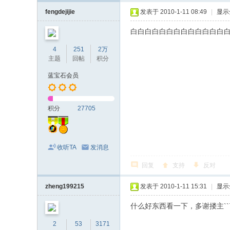
fengdejijie
发表于 2010-1-11 08:49
|
显示
白白白白白白白白白白白白白
4
251
2万
主题
回帖
积分
蓝宝石会员
积分
27705
收听TA
发消息
回复
支持
反对
zheng199215
发表于 2010-1-11 15:31
|
显示
什么好东西看一下，多谢搂主`````````
2
53
3171