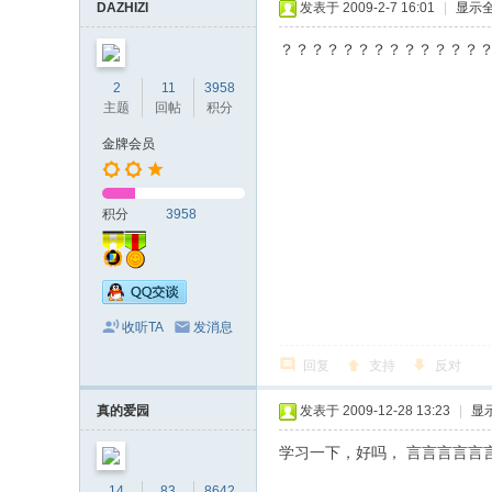
DAZHIZI
发表于 2009-2-7 16:01
|
显示
？？？？？？？？？？？？？
2
11
3958
主题
回帖
积分
金牌会员
积分
3958
收听TA
发消息
回复
支持
反对
真的爱园
发表于 2009-12-28 13:23
|
显
学习一下，好吗， 言言言言言
14
83
8642