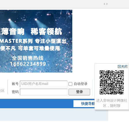
切
换
到
宽
版
账号
自动登录
找回密码
社区
密码
注册
登录
进入音响设计网微社
快捷导航
区，随时聊