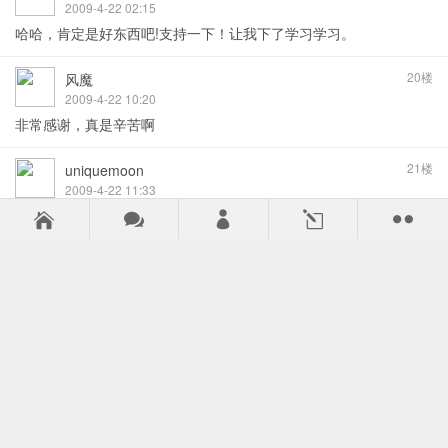
2009-4-22 02:15
哈哈，肯定是好东西吧!支持一下！让我下了学习学习。
20楼
风魔
2009-4-22 10:20
非常感谢，真是辛苦啊
21楼
uniquemoon
2009-4-22 11:33
学习下...学习下...学习下...



l

22楼
lat
2009-4-22 15:23
支持哥们下，辛苦辛苦！
23楼
leyan
2009-4-22 17:26
好吗？希望下载了别失望啊！
24楼
po618