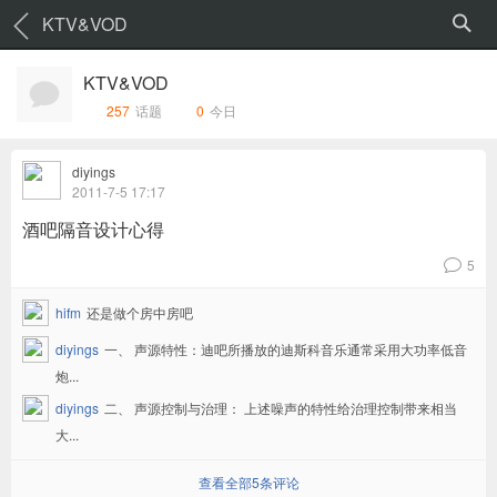
KTV&VOD
KTV&VOD
257
话题
0
今日
diyings
2011-7-5 17:17
酒吧隔音设计心得
5
v
hifm
还是做个房中房吧
diyings
一、 声源特性：迪吧所播放的迪斯科音乐通常采用大功率低音
炮...
diyings
二、 声源控制与治理： 上述噪声的特性给治理控制带来相当
大...
查看全部5条评论