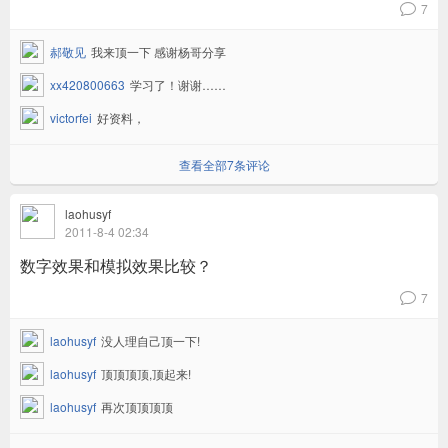
7
v
郝敬见
我来顶一下 感谢杨哥分享
xx420800663
学习了！谢谢……
victorfei
好资料，
查看全部7条评论
laohusyf
2011-8-4 02:34
数字效果和模拟效果比较？
7
v
laohusyf
没人理自己顶一下!
laohusyf
顶顶顶顶,顶起来!
laohusyf
再次顶顶顶顶