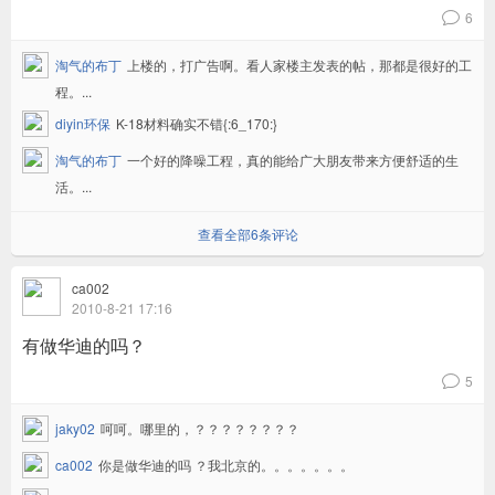
6
v
淘气的布丁
上楼的，打广告啊。看人家楼主发表的帖，那都是很好的工
程。...
diyin环保
K-18材料确实不错{:6_170:}
淘气的布丁
一个好的降噪工程，真的能给广大朋友带来方便舒适的生
活。...
查看全部6条评论
ca002
2010-8-21 17:16
有做华迪的吗？
5
v
jaky02
呵呵。哪里的，？？？？？？？？
ca002
你是做华迪的吗 ？我北京的。。。。。。。