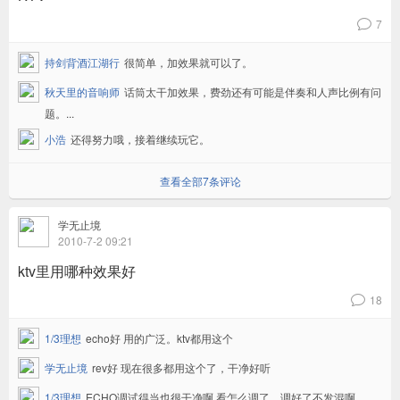
7
v
持剑背酒江湖行
很简单，加效果就可以了。
秋天里的音响师
话筒太干加效果，费劲还有可能是伴奏和人声比例有问
题。...
小浩
还得努力哦，接着继续玩它。
查看全部7条评论
学无止境
2010-7-2 09:21
ktv里用哪种效果好
18
v
1/3理想
echo好 用的广泛。ktv都用这个
学无止境
rev好 现在很多都用这个了，干净好听
1/3理想
ECHO调试得当也很干净啊 看怎么调了。调好了不发混啊...