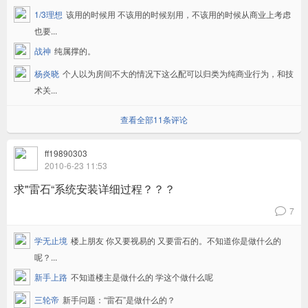
1/3理想
该用的时候用 不该用的时候别用，不该用的时候从商业上考虑
也要...
战神
纯属撑的。
杨炎晓
个人以为房间不大的情况下这么配可以归类为纯商业行为，和技
术关...
查看全部11条评论
ff19890303
2010-6-23 11:53
求"雷石“系统安装详细过程？？？
7
v
学无止境
楼上朋友 你又要视易的 又要雷石的。不知道你是做什么的
呢？...
新手上路
不知道楼主是做什么的 学这个做什么呢
三轮帝
新手问题：“雷石”是做什么的？