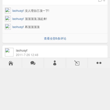
v
laohusyf
没人理自己顶一下!
laohusyf
顶顶顶顶,顶起来!
laohusyf
再顶顶顶顶
查看全部6条评论
laohusyf
2011-7-26 12:48
请教BBS110使用中的小问题？



l

4
v
laohusyf
希望版主和各位专家能帮忙解决!
a134534
你试试把6.35的插头单独插一个话筒上单独试一下 或者换着
插到...
laohusyf
谢谢我回去试验一下