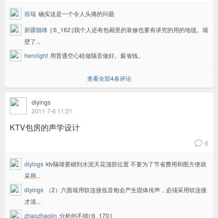
容瑞
确实这是一个令人头痛的问题
新疆猫咪
{:6_162:}我个人还有包厢里的装修也要有讲究的用的地毯。墙
壁了...
herolight
用普通空心砖做隔音做好。最省钱。
查看全部4条评论
diyings
2011-7-6 11:21
KTV包房的声学设计
6
v
diyings
ktv隔墙要砌到水泥天花顶部位置 不要为了节省费用和图方便就
采用...
diyings
（2）六面墙用软连接低音炮会产生固体传声，必须采用软连接
才清...
zhaozhaolin
分析的不错{:6_170:}