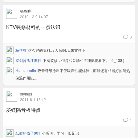
杨炎晓
2010-12-9 14:07
KTV装修材料的一点认识
3
v
杨帮有
这么好的资料.没人顶啊.我来支持下
持剑背酒江湖行
不搞装修，但是和音响相关我就要看下。{:6_138:}...
zhaozhaolin
吸音纤维涂料不仅吸声性能优异，而且还有相当好的隔热
保温作用以...
diyings
2011-8-1 15:42
菱镁隔音板特点
1
v
纸做的孩子001
少听说，学习，长见识