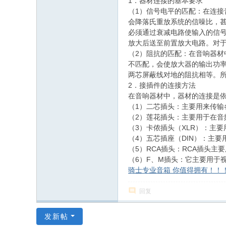
1．器材连接的基本要求
（1）信号电平的匹配：在连
会降落氏重放系统的信噪比，
必须通过衰减电路使输入的信
放大后送至前置放大电路。对于录
（2）阻抗的匹配：在音响器
不匹配，会使放大器的输出功
两芯屏蔽线对地的阻抗相等。
2．接插件的连接方法
在音响器材中，器材的连接是
（1）二芯插头：主要用来传输各
（2）莲花插头：主要用于在音
（3）卡侬插头（XLR）：主
（4）五芯插座（DIN）：主
（5）RCA插头：RCA插头主
（6）F、M插头：它主要用于
骑士专业音箱 你值得拥有！！
回复
发新帖