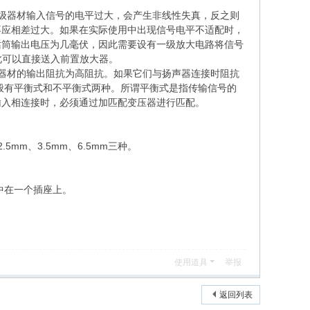
级器材输入信号的电平过大，会产生非线性失真，反之则
不应相差过大。如果在实际使用中出现信号电平不适配时，
话筒输出电压为几毫伏，因此需要设有一级放大电路将信号
因此可以直接送入前置放大器。
器材的输出阻抗为高阻抗。如果它们与扬声器连接时阻抗
般有平衡式和不平衡式两种。所谓平衡式是指传输信号的
输入相连接时，必须通过加匹配变压器进行匹配。
m、3.5mm、6.5mm三种。
中在一个插座上。
使用道具
举报
返回列表