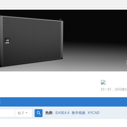
扫一扫，访问微
热搜:
EASE4.4
教学视频
XYCAD
帖子
搜