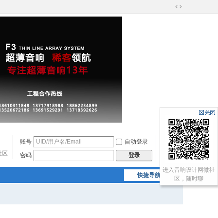
切
换
到
宽
版
账号
自动登录
找回密码
社区
密码
注册
登录
进入音响设计网微社
快捷导航
区，随时聊