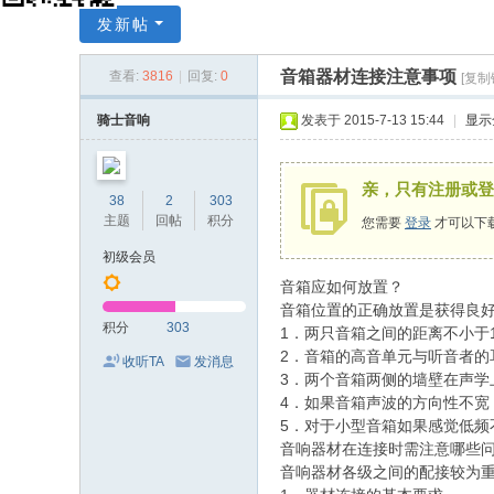
X
发新帖
Y
音箱器材连接注意事项
查看:
3816
|
回复:
0
[复制
C
A
骑士音响
发表于 2015-7-13 15:44
|
显示
D
中
亲，只有注册或登
38
2
303
国
主题
回帖
积分
您需要
登录
才可以下
音
初级会员
响
音箱应如何放置？
设
音箱位置的正确放置是获得良
积分
303
1．两只音箱之间的距离不小于
计
2．音箱的高音单元与听音者的
收听TA
发消息
网
3．两个音箱两侧的墙壁在声学
4．如果音箱声波的方向性不宽
5．对于小型音箱如果感觉低频
音响器材在连接时需注意哪些
音响器材各级之间的配接较为