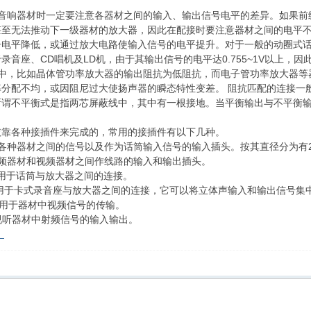
接音响器材时一定要注意各器材之间的输入、输出信号电平的差异。如果前
甚至无法推动下一级器材的放大器，因此在配接时要注意器材之间的电平
号电平降低，或通过放大电路使输入信号的电平提升。对于一般的动圈式
音座、CD唱机及LD机，由于其输出信号的电平达0.755~1V以上，
材中，比如晶体管功率放大器的输出阻抗为低阻抗，而电子管功率放大器等
率分配不均，或因阻尼过大使扬声器的瞬态特性变差。 阻抗匹配的连接一
所谓不平衡式是指两芯屏蔽线中，其中有一根接地。当平衡输出与不平衡
依靠各种接插件来完成的，常用的接插件有以下几种。
种器材之间的信号以及作为话筒输入信号的输入插头。按其直径分为有2.5m
频器材和视频器材之间作线路的输入和输出插头。
要用于话筒与放大器之间的连接。
要用于卡式录音座与放大器之间的连接，它可以将立体声输入和输出信号集
要用于器材中视频信号的传输。
视听器材中射频信号的输入输出。
！