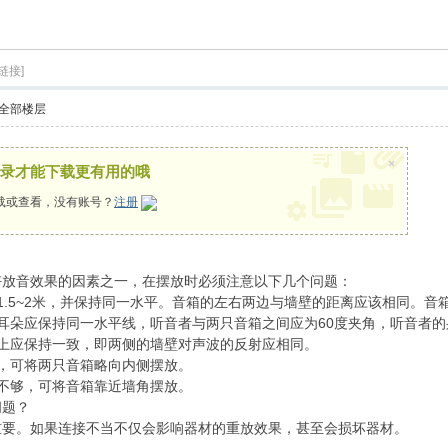
索
链接]
全部楼层
×
录才能下载更有用的哦
载或查看，没有账号？
注册
好放音效果的因素之一，在摆放时必须注意以下几个问题：
1.5~2米，并保持同一水平。音箱的左右两边与墙壁的距离应该相同。音
耳朵应保持同一水平线，听音者与两只音箱之间应为60度夹角，听音者
上应保持一致，即两侧的墙壁对声波的反射应相同。
，可将两只音箱略向内侧摆放。
不够，可将音箱靠近墙角摆放。
问题？
重要。如果连接不当不仅会影响器材的重放效果，甚至会损坏器材。