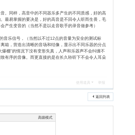
音。同样，高音中的不同器乐多产生的不同质感，好的高
韵。最易掌握的要决是，好的高音是不回令人听而生畏，毛
不会产生变音的（当然不是以走音歌手的录音做参考）
的音乐信号，（当然以不过12点的音量为安全的测试标
音离箱，营造出清晰的音场和结像，显示出不同乐器的分点
大爆棚”的情况下没有变形失真，人声和乐器声不会纠缠不
细致有序的音像。而更直接的是在长久聆听下不会令人耳朵
使用道具
举报
返回列表
高级模式