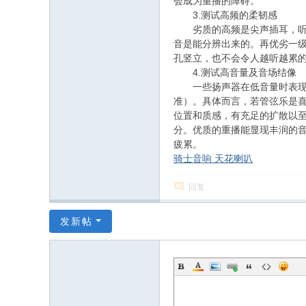
会成为重播的障碍。
3.测试高频的柔韧感
劣质的高频是尖声插耳，听得
音是能分辨出来的。再优劣一
孔竖立，也不会令人越听越累
4.测试高音量及音场结像
一些扬声器在低音量时表现稳
准）。具体而言，若管弦乐是
位置和质感，有充足的扩散以至
分。优质的重播能显现丰润的
疲累。
骑士音响 天花喇叭
回复
发新帖