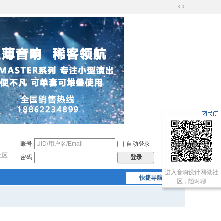
切
换
到
宽
版
账号
自动登录
找回密码
社区
密码
注册
登录
进入音响设计网微社
快捷导航
区，随时聊