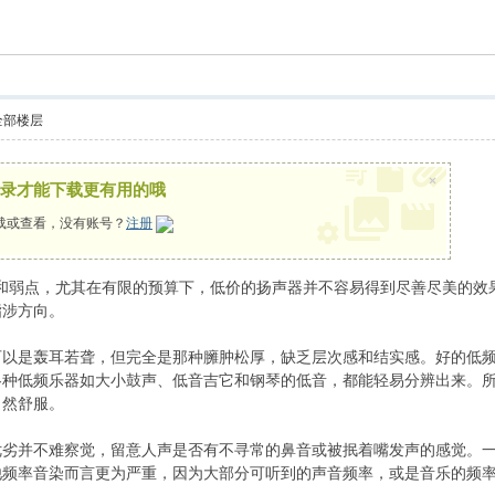
索
全部楼层
×
录才能下载更有用的哦
载或查看，没有账号？
注册
弱点，尤其在有限的预算下，低价的扬声器并不容易得到尽善尽美的效
指涉方向。
是轰耳若聋，但完全是那种臃肿松厚，缺乏层次感和结实感。好的低频
各种低频乐器如大小鼓声、低音吉它和钢琴的低音，都能轻易分辨出来。
自然舒服。
并不难察觉，留意人声是否有不寻常的鼻音或被抿着嘴发声的感觉。一些
他频率音染而言更为严重，因为大部分可听到的声音频率，或是音乐的频