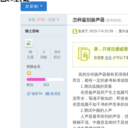
X
发新帖
Y
怎样鉴别扬声器
查看:
3750
|
回复:
0
[复制链接]
C
A
骑士音响
发表于 2015-7-9 15:39
|
显示
D
中
亲，只有注册或登
38
2
303
国
主题
回帖
积分
您需要
登录
才可以下
音
初级会员
响
虽然任何扬声器都有其强项和
设
而言，都有一定的参考标准或
积分
303
1.测试低频的质量
计
劣质扬声器所产生之低频可以
收听TA
发消息
网
泥带水，冤魂不散似的，即使
劣质低频不如干净的声音来的
2.测试中频的人声
人声是最常听到的声音，优劣
模糊不清。中频音染相对于其