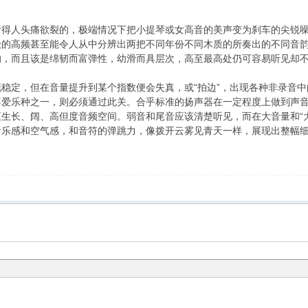
人头痛欲裂的，极端情况下把小提琴或女高音的美声变为刹车的尖锐噪
级的高频甚至能令人从中分辨出两把不同年份不同木质的所奏出的不同音
的，而且该是绵韧而富弹性，幼滑而具层次，高至最高处仍可容易听见却
定，但在音量提升到某个指数便会失真，或“拍边”，出现各种非录音中
喜爱乐种之一，则必须通过此关。合乎标准的扬声器在一定程度上做到声
生长、阔、高但度音频空间。弱音和尾音应该清楚听见，而在大音量和“
音乐感和空气感，和音符的弹跳力，像拨开云雾见青天一样，展现出整幅