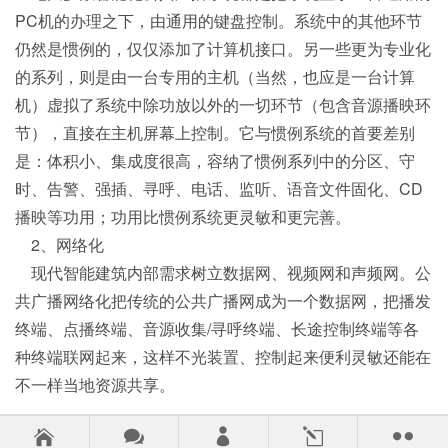
PC机的办理之下，由通用的键盘控制。系统中的其他环节
仍然是惯例的，仅仅添加了计算机接口。另一些更为专业化
的系列，则是由一台专用的主机（当然，也应是一台计算
机）虚拟了系统中除功放以外的一切环节（包含音源播映环
节），直接在主机屏幕上控制。它与惯例系统的首要差别
是：体积小、集成度很高，容纳了惯例系列中的分区、守
时、告警、强插、寻呼、电话、监听、语音文件固化、CD
播映等功用；功用比惯例系统更灵敏和更完善。
2、网络化
现代智能建筑内部需求树立数据网、视频网和声频网。公
共广播网络化把传统的公共广播网成为一个数据网，把播发
终端、点播终端、音源收集/寻呼终端、长途控制终端等各
种终端联网起来，这样不光装置、控制起来便利灵敏还能在
不一样当地资源共享。



l
