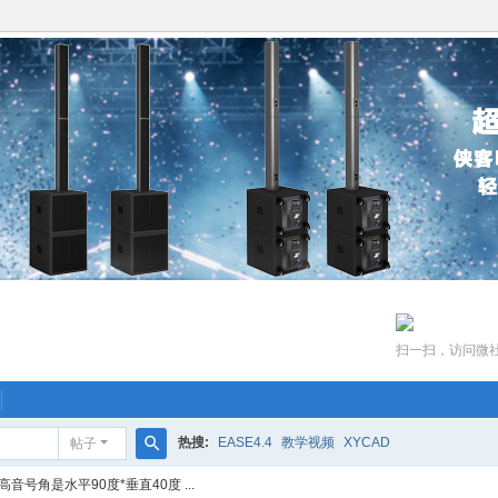
扫一扫，访问微
热搜:
EASE4.4
教学视频
XYCAD
帖子
搜
号角是水平90度*垂直40度 ...