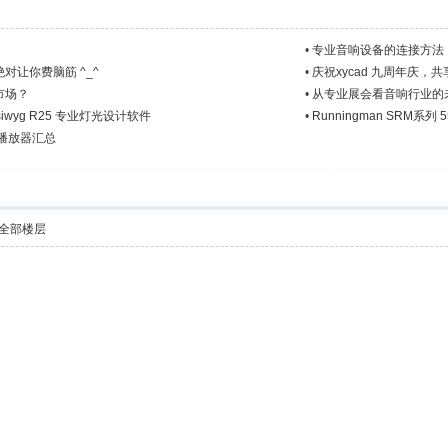
•
专业音响设备的连接方法
让你费脑筋 ^_^
•
庆祝xycad 九周年庆，共享
市场？
•
从专业展会看音响行业的
iwyg R25 专业灯光设计软件
•
Runningman SRM
播放器汇总
全部楼层