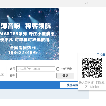
切
换
到
宽
版
账号
自动登录
找回密码
社区
密码
注册
登录
进入音响设计网微社
快捷导航
区，随时聊