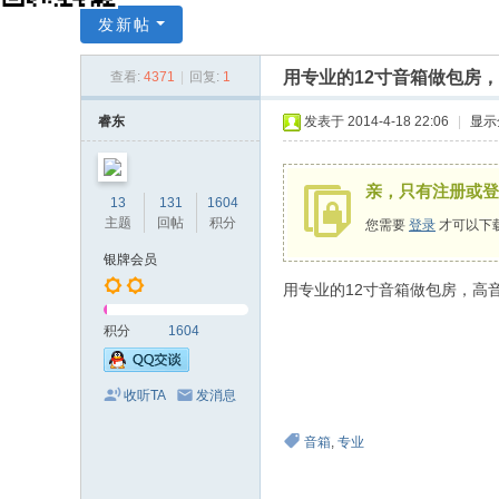
X
发新帖
Y
用专业的12寸音箱做包房，
查看:
4371
|
回复:
1
C
A
睿东
发表于 2014-4-18 22:06
|
显示
D
中
亲，只有注册或登
13
131
1604
国
主题
回帖
积分
您需要
登录
才可以下
音
银牌会员
响
用专业的12寸音箱做包房，高
设
积分
1604
计
网
收听TA
发消息
音箱
,
专业