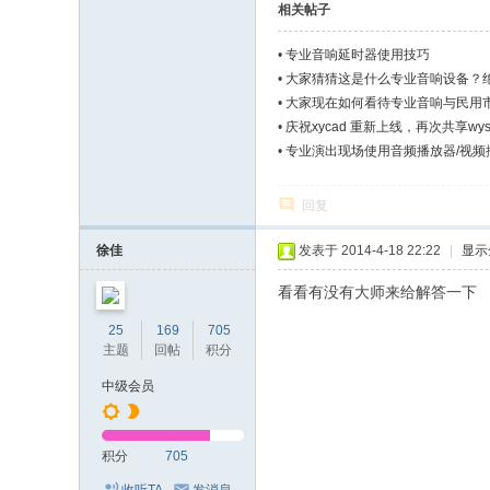
相关帖子
•
专业音响延时器使用技巧
•
大家猜猜这是什么专业音响设备？绝对
•
大家现在如何看待专业音响与民用
•
庆祝xycad 重新上线，再次共享wys
•
专业演出现场使用音频播放器/视频
回复
徐佳
发表于 2014-4-18 22:22
|
显示
看看有没有大师来给解答一下
25
169
705
主题
回帖
积分
中级会员
积分
705