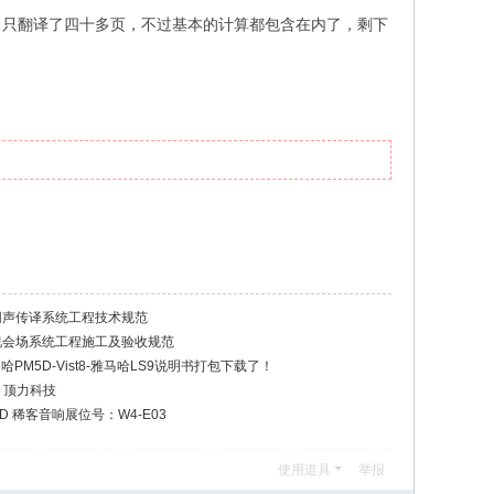
，只翻译了四十多页，不过基本的计算都包含在内了，剩下
红外线同声传译系统工程技术规范
会议电视会场系统工程施工及验收规范
-雅马哈PM5D-Vist8-雅马哈LS9说明书打包下载了！
 顶力科技
YCAD 稀客音响展位号：W4-E03
使用道具
举报