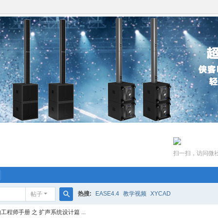
扫一扫，访问微
热搜:
EASE4.4
教学视频
XYCAD
帖子
搜
程师手册 之 扩声系统设计篇 ...