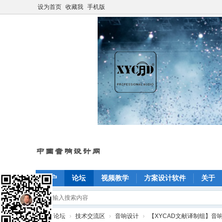
设为首页
收藏我
手机版
门户
论坛
视频教学
方案设计软件
关于
»
论坛
›
技术交流区
›
音响设计
›
【XYCAD文献译制组】音响工