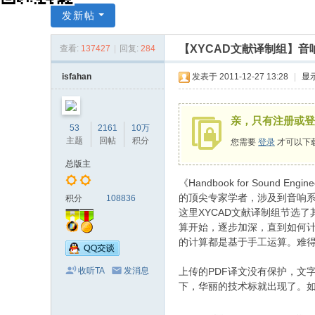
X
发新帖
Y
【XYCAD文献译制组】音
查看:
137427
|
回复:
284
C
A
isfahan
发表于 2011-12-27 13:28
|
显
D
中
亲，只有注册或登
53
2161
10万
国
主题
回帖
积分
您需要
登录
才可以下
音
总版主
响
《Handbook for So
设
的顶尖专家学者，涉及到音响系统
积分
108836
这里XYCAD文献译制组节选了
计
算开始，逐步加深，直到如何计
网
的计算都是基于手工运算。难
上传的PDF译文没有保护，文
收听TA
发消息
下，华丽的技术标就出现了。