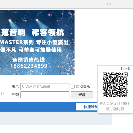
切
换
到
宽
版
账号
自动登录
找回密码
社区
密码
注册
登录
进入音响设计网微社
快捷导航
区，随时聊