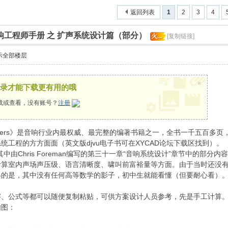
索
返回列表
1
2
3
4
响工程师手册 之 扩声系统设计篇（部分）
火...
[复制链接]
示全部楼层
×
录才能下载更有用的哦
载或查看，没有账号？
注册
und Engineers》是音响行业内最权威、最完整的编著书籍之一，全书一千五
工程的方方面面（英文版djvu电子书可在XYCAD论坛下载区找到）。
其中由Chris Foreman编写的第三十一章“音响系统设计”章节中的部
算室内声场声压级、语言清晰度、啸叫前富裕量等方面。由于当时还没有
得的是，其中没有任何高等数学的影子，初中生就能看懂（但要耐心看）
字、公式等都可以随便复制粘贴，可供方案设计人员参考，先是手工计算
如图：