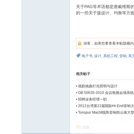
关于PAG等术语都是唐戴维斯
的一些关于簇设计、均衡等方
游客，如果您要查看本帖隐藏内
电子书
,
设计
,
系统工程
,
音响
,
英
相关帖子
•
戏剧戏曲灯光照明与设计
•
GB 50635-2010 会议电视会场
•
招聘业务经理一职
•
2012台湾第22届国际Hi-End音响
•
Tonspur Macht线阵音响助云南大
回复