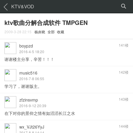
KTV&VOD
ktv歌曲分解合成软件 TMPGEN
2009-3-28 22:15
杨炎晓
全部
收藏
141楼
boypzd
2016-4-5 18:20
谢谢楼主分享，辛苦！！！
142楼
music516
2016-7-8 06:55
学习了，谢谢版主。
143楼
zfzinsvmp
2016-9-12 20:39
在下对你的景仰之情有如滔滔长江之水
144楼
wx_VJt26YyJ
2017-8-8 14:14