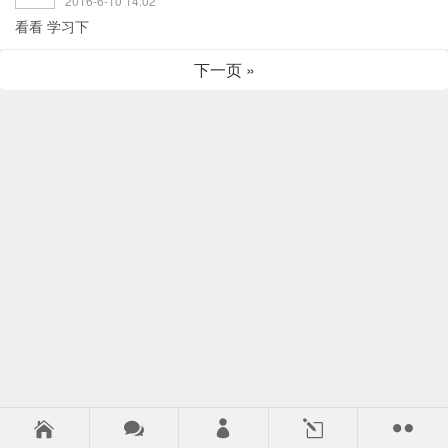
2016-6-10 14:02
看看 学习下
下一页 »



l
