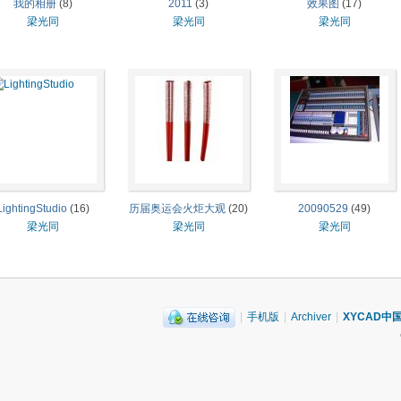
我的相册
(8)
2011
(3)
效果图
(17)
梁光同
梁光同
梁光同
LightingStudio
(16)
历届奥运会火炬大观
(20)
20090529
(49)
梁光同
梁光同
梁光同
|
手机版
|
Archiver
|
XYCAD中