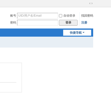
切
换
账号
自动登录
找回密码
到
宽
密码
注册
登录
版
快捷导航