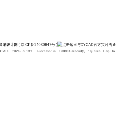
国音响设计网
(
京ICP备14030947号
)
GMT+8, 2026-8-9 19:18
, Processed in 0.038884 second(s), 7 queries , Gzip On.