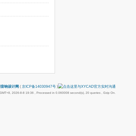
国音响设计网
(
京ICP备14030947号
)
GMT+8, 2026-8-8 19:36
, Processed in 0.060008 second(s), 20 queries , Gzip On.