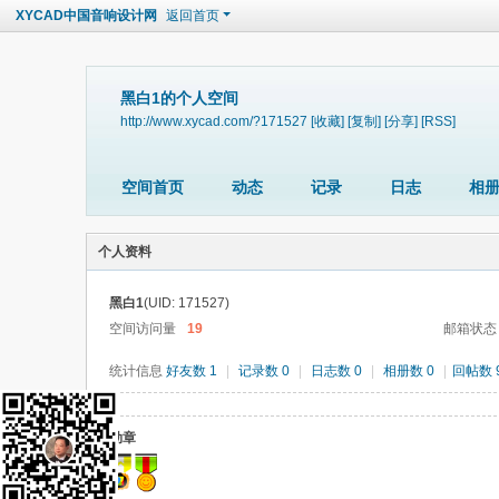
XYCAD中国音响设计网
返回首页
黑白1的个人空间
http://www.xycad.com/?171527
[收藏]
[复制]
[分享]
[RSS]
空间首页
动态
记录
日志
相
个人资料
黑白1
(UID: 171527)
空间访问量
19
邮箱状态
统计信息
好友数 1
|
记录数 0
|
日志数 0
|
相册数 0
|
回帖数 
勋章