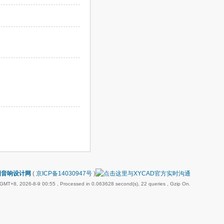
国音响设计网
(
京ICP备14030947号
)
GMT+8, 2026-8-9 00:55
, Processed in 0.063628 second(s), 22 queries , Gzip On.