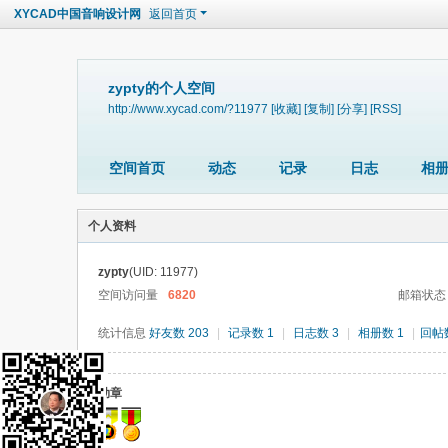
XYCAD中国音响设计网
返回首页
zypty的个人空间
http://www.xycad.com/?11977
[收藏]
[复制]
[分享]
[RSS]
空间首页
动态
记录
日志
相
个人资料
zypty
(UID: 11977)
空间访问量
6820
邮箱状态
统计信息
好友数 203
|
记录数 1
|
日志数 3
|
相册数 1
|
回帖数
勋章