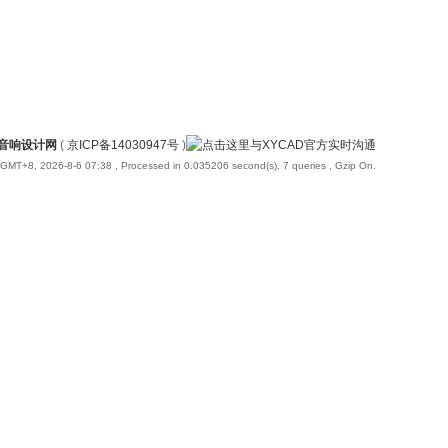
国音响设计网
(
京ICP备14030947号
)
GMT+8, 2026-8-6 07:38
, Processed in 0.035206 second(s), 7 queries , Gzip On.