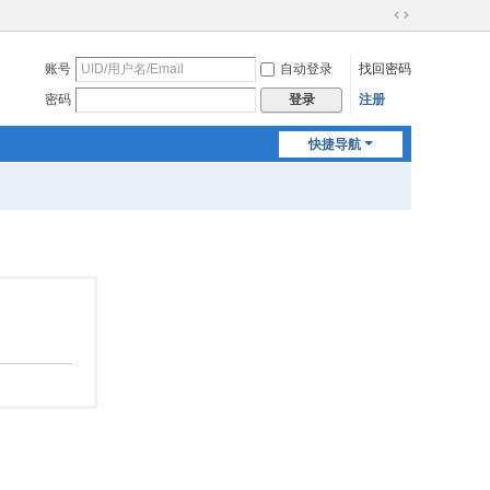
切
换
账号
自动登录
找回密码
到
宽
密码
注册
登录
版
快捷导航