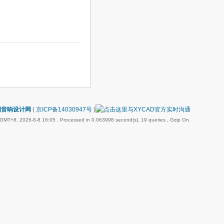
国音响设计网
(
京ICP备14030947号
)
GMT+8, 2026-8-8 16:05
, Processed in 0.063998 second(s), 19 queries , Gzip On.