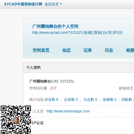
XYCAD中国音响设计网
返回首页
广州耀纳舞台的个人空间
http://www.xycad.com/?315325
[收藏]
[复制]
[分享]
[RSS]
空间首页
动态
记录
日志
相
个人资料
广州耀纳舞台
(UID: 315325)
空间访问量
217
邮箱状态
统计信息
好友数 8
|
记录数 0
|
日志数 0
|
相册数 0
|
回帖数 
个人主页
http://www.shinestage.com
用户认证