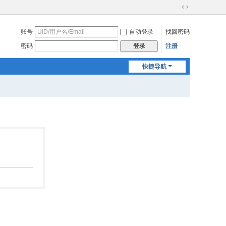
切
换
账号
自动登录
找回密码
到
宽
密码
注册
登录
版
快捷导航