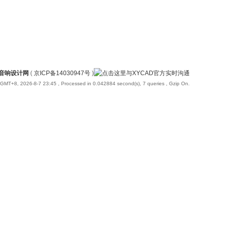
国音响设计网
(
京ICP备14030947号
)
GMT+8, 2026-8-7 23:45
, Processed in 0.042884 second(s), 7 queries , Gzip On.