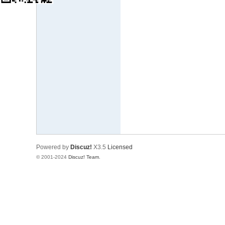
响
设
计
网
Powered by
Discuz!
X3.5
Licensed
© 2001-2024
Discuz! Team
.