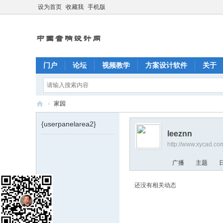
设为首页
收藏我
手机版
门户
论坛
视频教学
方案设计软件
关于
›
家园
X
{userpanelarea2}
Y
leeznn
http://www.xycad.c
C
A
广播
主题
D
还没有相关动态
中
国
音