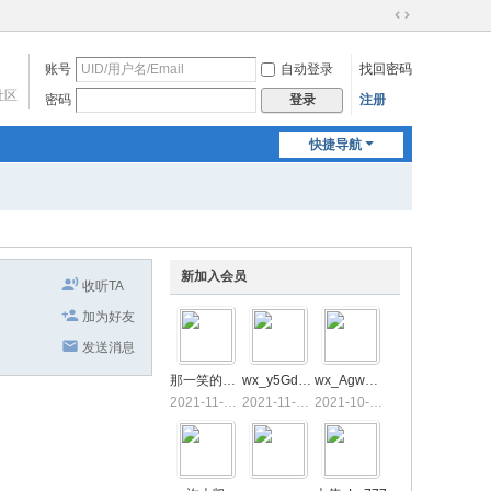
切
换
账号
自动登录
找回密码
到
宽
社区
密码
注册
登录
版
快捷导航
新加入会员
收听TA
加为好友
发送消息
那一笑的风情
wx_y5GdY5jQ
wx_AgwHTg3P
2021-11-2 09:32
2021-11-1 08:10
2021-10-29 22:38