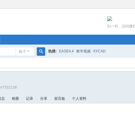
扫一扫，访问微
热搜:
EASE4.4
教学视频
XYCAD
帖子
搜
索
om/?332138
日志
相册
记录
分享
留言板
个人资料