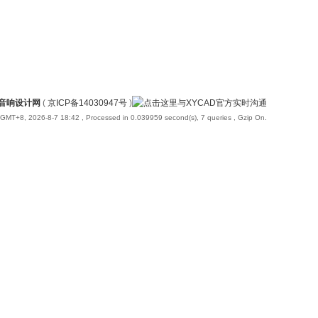
国音响设计网
(
京ICP备14030947号
)
GMT+8, 2026-8-7 18:42
, Processed in 0.039959 second(s), 7 queries , Gzip On.