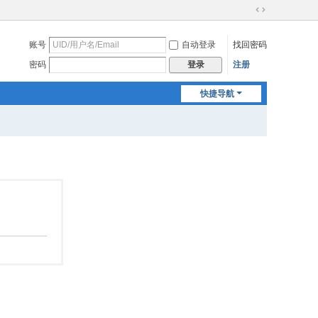
切
换
账号
自动登录
找回密码
到
宽
密码
注册
登录
版
快捷导航