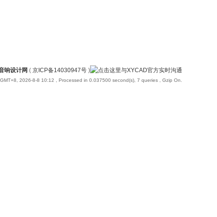
国音响设计网
(
京ICP备14030947号
)
GMT+8, 2026-8-8 10:12
, Processed in 0.037500 second(s), 7 queries , Gzip On.