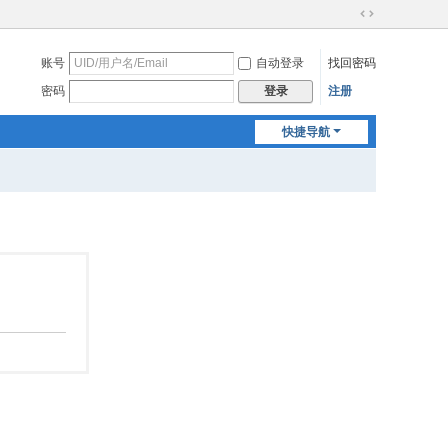
切
换
账号
自动登录
找回密码
到
宽
密码
注册
登录
版
快捷导航