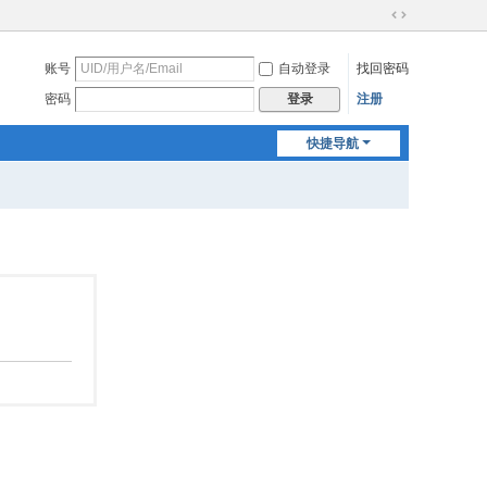
切
换
账号
自动登录
找回密码
到
宽
密码
注册
登录
版
快捷导航