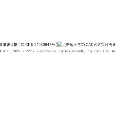
国音响设计网
(
京ICP备14030947号
)
GMT+8, 2026-8-8 22:57
, Processed in 0.041697 second(s), 7 queries , Gzip On.