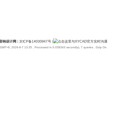
国音响设计网
(
京ICP备14030947号
)
GMT+8, 2026-8-7 13:35
, Processed in 0.038343 second(s), 7 queries , Gzip On.