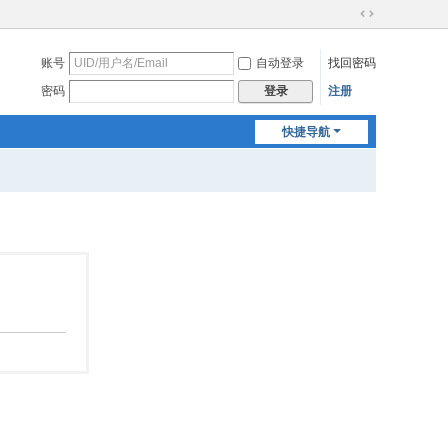
切
换
账号
自动登录
找回密码
到
宽
密码
注册
登录
版
快捷导航