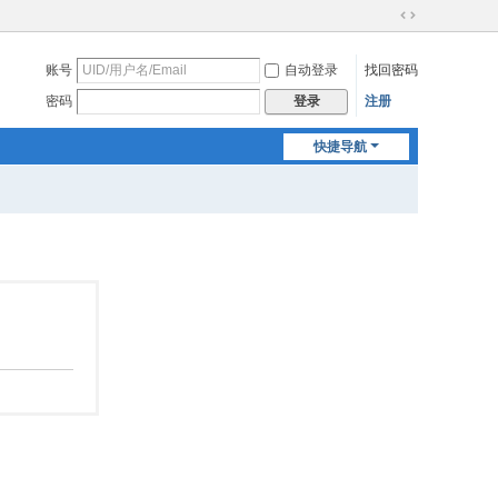
切
换
账号
自动登录
找回密码
到
宽
密码
注册
登录
版
快捷导航