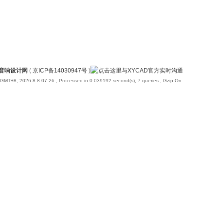
国音响设计网
(
京ICP备14030947号
)
GMT+8, 2026-8-8 07:26
, Processed in 0.039192 second(s), 7 queries , Gzip On.