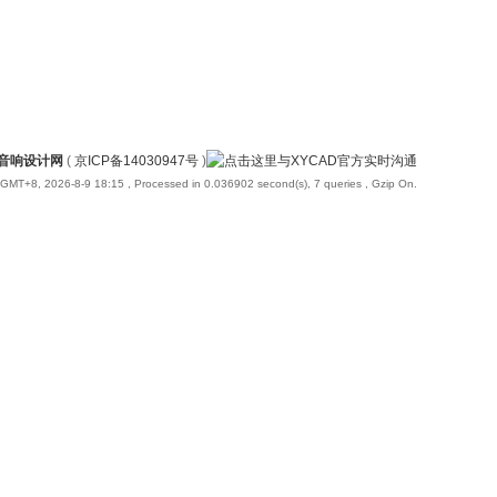
国音响设计网
(
京ICP备14030947号
)
GMT+8, 2026-8-9 18:15
, Processed in 0.036902 second(s), 7 queries , Gzip On.