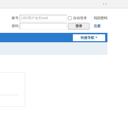
切
换
账号
自动登录
找回密码
到
宽
密码
注册
登录
版
快捷导航