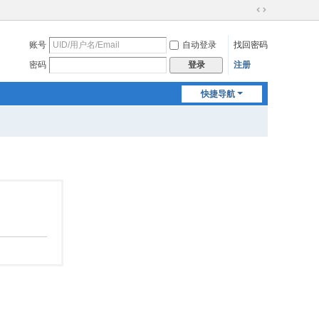
切
换
账号
自动登录
找回密码
到
宽
密码
注册
登录
版
快捷导航