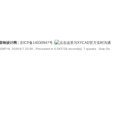
国音响设计网
(
京ICP备14030947号
)
GMT+8, 2026-8-7 22:50
, Processed in 0.042726 second(s), 7 queries , Gzip On.