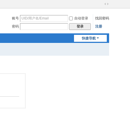
切
换
账号
自动登录
找回密码
到
宽
密码
注册
登录
版
快捷导航