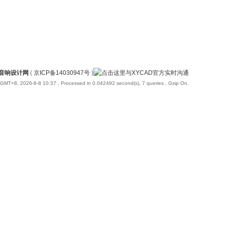
国音响设计网
(
京ICP备14030947号
)
GMT+8, 2026-8-8 10:37
, Processed in 0.042492 second(s), 7 queries , Gzip On.