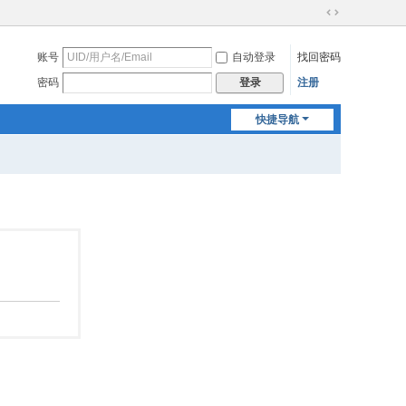
切
换
账号
自动登录
找回密码
到
宽
密码
注册
登录
版
快捷导航