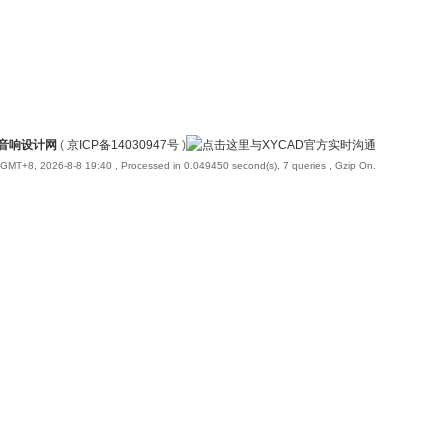
国音响设计网
(
京ICP备14030947号
)
GMT+8, 2026-8-8 19:40
, Processed in 0.049450 second(s), 7 queries , Gzip On.