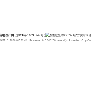
国音响设计网
(
京ICP备14030947号
)
GMT+8, 2026-8-7 22:44
, Processed in 0.043268 second(s), 7 queries , Gzip On.