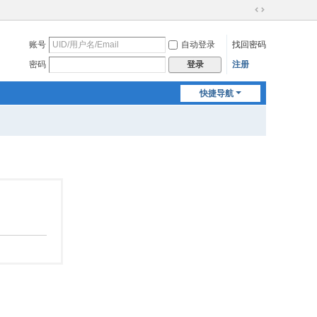
切
换
账号
自动登录
找回密码
到
宽
密码
注册
登录
版
快捷导航