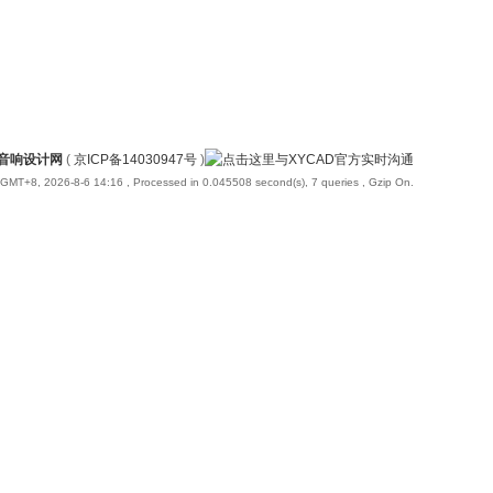
国音响设计网
(
京ICP备14030947号
)
GMT+8, 2026-8-6 14:16
, Processed in 0.045508 second(s), 7 queries , Gzip On.