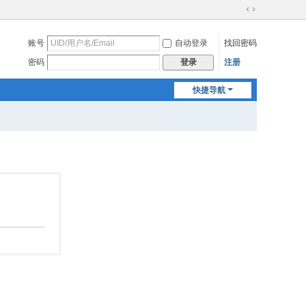
切
换
账号
自动登录
找回密码
到
宽
密码
注册
登录
版
快捷导航