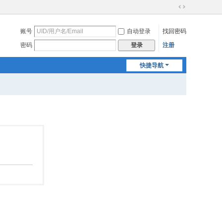
切
换
账号
自动登录
找回密码
到
宽
密码
注册
登录
版
快捷导航