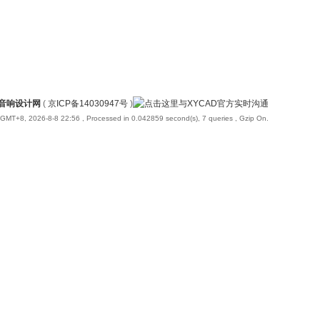
国音响设计网
(
京ICP备14030947号
)
GMT+8, 2026-8-8 22:56
, Processed in 0.042859 second(s), 7 queries , Gzip On.