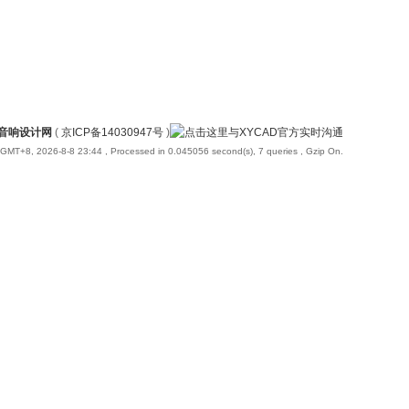
国音响设计网
(
京ICP备14030947号
)
GMT+8, 2026-8-8 23:44
, Processed in 0.045056 second(s), 7 queries , Gzip On.