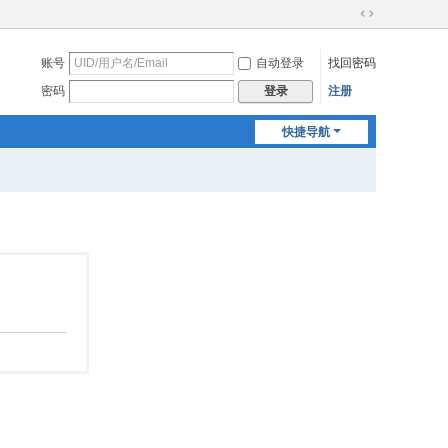
切
换
账号
自动登录
找回密码
到
宽
密码
注册
登录
版
快捷导航