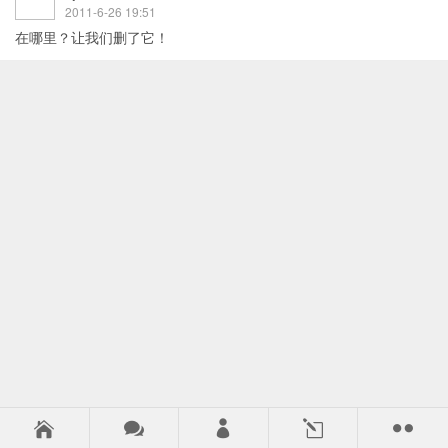
2011-6-26 19:51
在哪里？让我们删了它！



l
