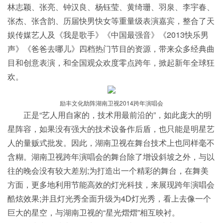
林志颖、张亮、钟汉良、杨钰莹、黄绮珊、羽泉、李宇春、
张杰、张含韵、历届快男快女等重量级表演嘉宾，整合了天
娱传媒艺人及《我是歌手》《中国最强音》《2013快乐男
声》《爸爸去哪儿》四档热门节目的资源，带来众多经典曲
目和创意表演，和全国观众欢度零点跨年，掀起新年全球狂
欢。
励丰文化助阵湖南卫视2014跨年演唱会
正是“艺人用自家的，技术用最前沿的”，如此庞大的明
星阵容，如果没有强大的技术设备作后盾，也只能是明星艺
人的量贩式批发。因此，湖南卫视在舞台技术上也同样毫不
含糊。湖南卫视跨年演唱会的舞台除了增设斜坡之外，与以
往的晚会没有较大差别;为打造出一个精彩的舞台，在舞美
方面，更多地利用节能高效的灯光科技，来展现跨年演唱会
酷炫效果;并且灯光秀全面升级为4D灯光秀，看上去像一个
巨大的星空，与湖南卫视的“星光熠熠”相互映衬。